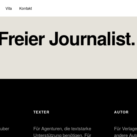
Vita
Kontakt
reier Journalist.
TEXTER
AUTOR
auber
Für Agenturen, die textstarke
Für Verlage
Unterstützung benötigen. Für
andere Auto