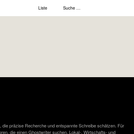
Liste
, die präzise Recherche und entspannte Schreibe schätzen. Für
ren, die einen Ghostwriter suchen. Lokal-, Wirtschafts- und