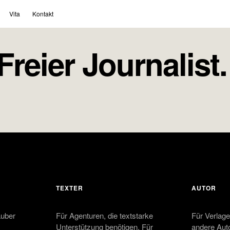
Vita
Kontakt
reier Journalist.
TEXTER
AUTOR
auber
Für Agenturen, die textstarke
Für Verlage
Unterstützung benötigen. Für
andere Auto