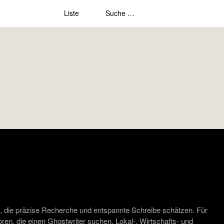
Liste
, die präzise Recherche und entspannte Schreibe schätzen. Für
ren, die einen Ghostwriter suchen. Lokal-, Wirtschafts- und