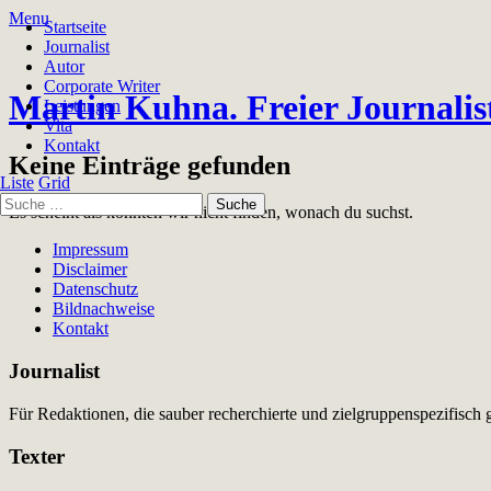
Menu
Startseite
Journalist
Autor
Corporate Writer
Martin Kuhna. Freier Journalis
Leistungen
Vita
Kontakt
Keine Einträge gefunden
Liste
Grid
Es scheint als könnten wir nicht finden, wonach du suchst.
Impressum
Disclaimer
Datenschutz
Bildnachweise
Kontakt
Journalist
Für Redaktionen, die sauber recherchierte und zielgruppenspezifisch
Texter